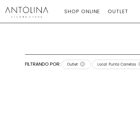
SHOP ONLINE
OUTLET
Aplicar
Filtros
FILTRANDO POR:
Outlet
Local: Punta Carretas
Local
Categoría
Calzado
Talla
Europea
marca
Talla