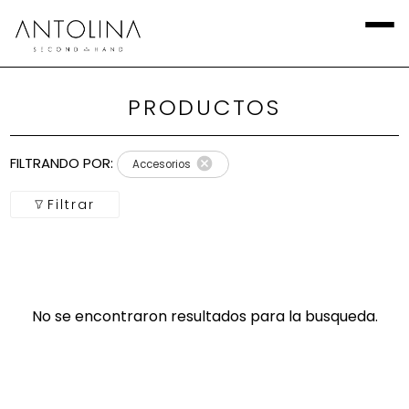
PRODUCTOS
Aplicar
Filtros
FILTRANDO POR:
Accesorios
Local
Filtrar
Categoría
Calzado
No se encontraron resultados para la busqueda.
Talla
Europea
marca
Talla