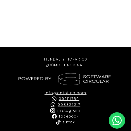
Internacional
Talla
USA
TIENDAS Y HORARIOS
¿CÓMO FUNCIONA?
info@antolina.com
092111789
098322217
instagram
facebook
tiktok