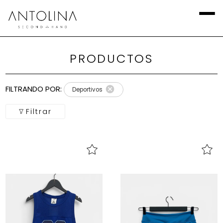
PRODUCTOS
Aplicar
Filtros
FILTRANDO POR:
Deportivos
Local
Filtrar
Categoría
Calzado
Talla
Europea
marca
Talla