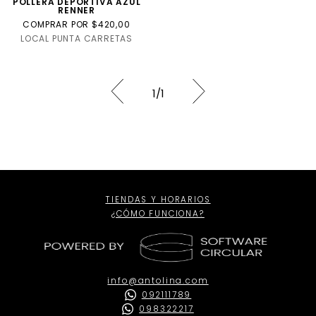
POLLERA DEPORTIVA AZUL
RENNER
COMPRAR POR $420,00
LOCAL PUNTA CARRETAS
1
/
1
TIENDAS Y HORARIOS
¿CÓMO FUNCIONA?
info@antolina.com
092111789
098322217