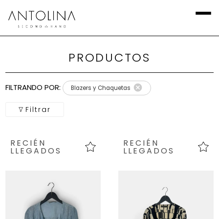
PRODUCTOS
Aplicar
Filtros
FILTRANDO POR:
Blazers y Chaquetas
Local
Filtrar
Categoría
RECIÉN
RECIÉN
Calzado
LLEGADOS
LLEGADOS
Talla
Europea
marca
Talla