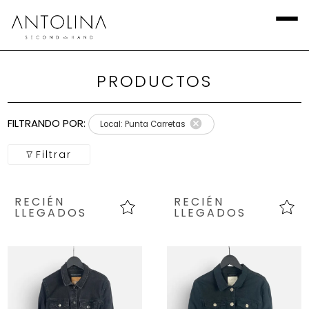
PRODUCTOS
Aplicar
Filtros
FILTRANDO POR:
Local: Punta Carretas
Local
Filtrar
Categoría
RECIÉN
RECIÉN
Calzado
LLEGADOS
LLEGADOS
Talla
Europea
marca
Talla