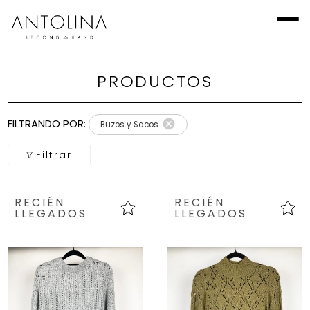
PRODUCTOS
Aplicar
Filtros
FILTRANDO POR:
Buzos y Sacos
Local
Filtrar
Categoría
RECIÉN
RECIÉN
Calzado
LLEGADOS
LLEGADOS
Talla
Europea
marca
Talla