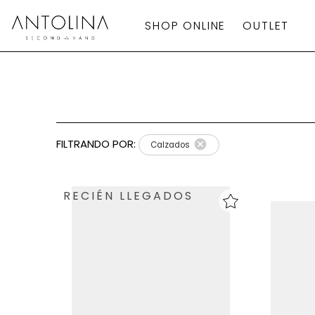
SHOP ONLINE
OUTLET
Aplicar
Filtros
FILTRANDO POR:
Calzados
Local
Categoría
RECIÉN LLEGADOS
Calzado
Talla
Europea
marca
Talla