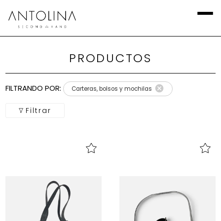
PRODUCTOS
Aplicar
Filtros
FILTRANDO POR:
Carteras, bolsos y mochilas
Local
Filtrar
Categoría
Calzado
Talla
Europea
marca
Talla