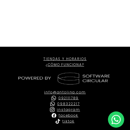
Internacional
Talla
USA
TIENDAS Y HORARIOS
¿CÓMO FUNCIONA?
info@antolina.com
092111789
098322217
instagram
facebook
tiktok