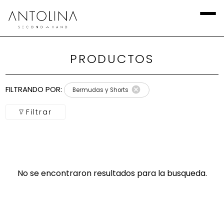
PRODUCTOS
Aplicar
Filtros
FILTRANDO POR:
Bermudas y Shorts
Local
Filtrar
Categoría
Calzado
No se encontraron resultados para la busqueda.
Talla
Europea
marca
Talla